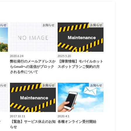
知らせ
お知らせ
お知らせ
2020.6.24
2025.5.20
弊社発行のメールアドレスか
【障害情報】モバイルホット
らGmailへの送信がブロック
スポットプランご契約の方
される件について
知らせ
お知らせ
お知らせ
2017.10.11
2020.4.1
せ
【緊急】サービス休止のお知
各種オンライン受付開始
らせ